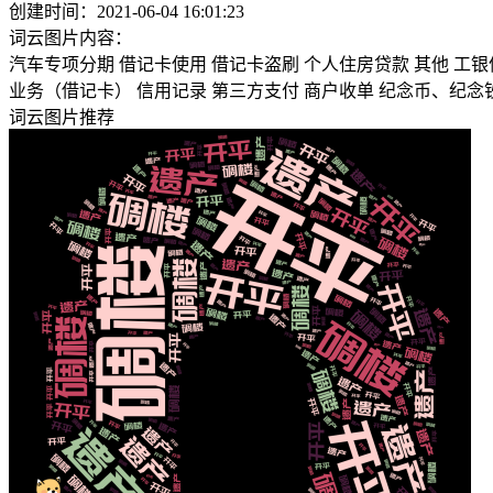
创建时间：
2021-06-04 16:01:23
词云图片内容：
汽车专项分期
借记卡使用
借记卡盗刷
个人住房贷款
其他
工银
业务（借记卡）
信用记录
第三方支付
商户收单
纪念币、纪念
词云图片推荐