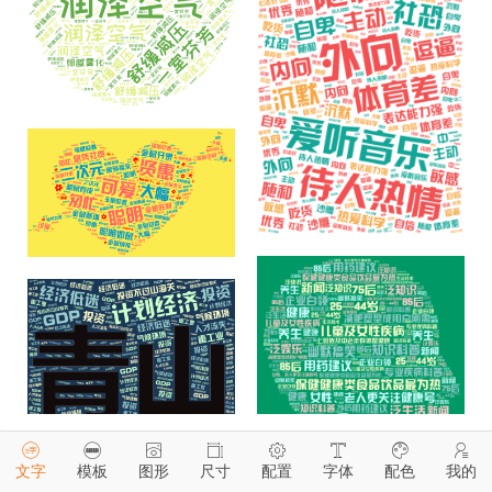
配色
模板
图形
配置
字体
尺寸
文字
生成
生成
生成
生成
生成
生成
文字
模板
图形
尺寸
配置
字体
配色
我的