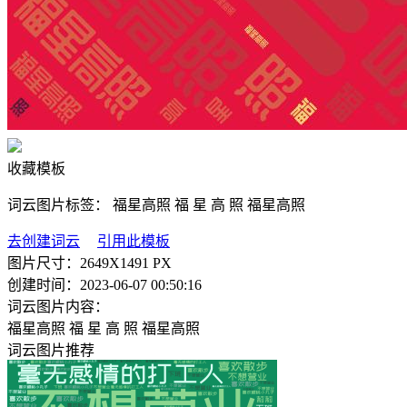
收藏模板
词云图片标签：
福星高照
福
星
高
照
福星高照
去创建词云
引用此模板
图片尺寸：
2649X1491 PX
创建时间：
2023-06-07 00:50:16
词云图片内容：
福星高照
福
星
高
照
福星高照
词云图片推荐