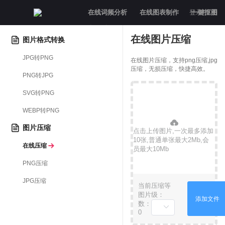
在线词频分析
在线图表制作
登录/注册
一键抠图
意见反馈
在线图片压缩
图片格式转换
JPG转PNG
在线图片压缩，支持png压缩,jpg
压缩，无损压缩，快捷高效。
PNG转JPG
SVG转PNG
WEBP转PNG
图片压缩
点击上传图片,一次最多添加
10张,普通单张最大2Mb,会
在线压缩
员最大10Mb
PNG压缩
JPG压缩
当前
压缩等
图片
级：
添加文件
数：
0