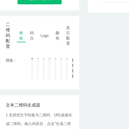
二
其
维
模
码
颜
它
码
Logo
板
点
色
配
配
置
置
模板：
查
看
更
多
文本二维码生成器
1.支持把文字转换为二维码、URL链接生
成二维码，输入内容后，点击"生成二维