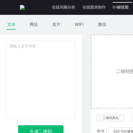
在线词频分析
在线图表制作
登录/注册
一键抠图
意见反馈
文本
网址
名片
WIFI
微信
二维码解码
二维码
二维码美化
生成二维码
尺寸：