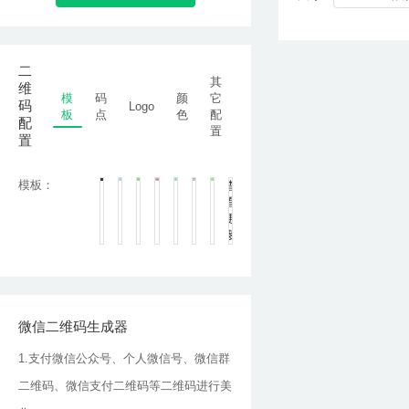
二
其
维
模
码
颜
它
码
Logo
板
点
色
配
配
置
置
模板：
查
看
更
多
微信二维码生成器
1.支付微信公众号、个人微信号、微信群
二维码、微信支付二维码等二维码进行美