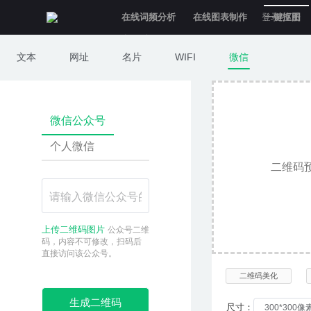
在线词频分析
在线图表制作
登录/注册
一键抠图
意见反馈
文本
网址
名片
WIFI
微信
二维码解码
微信公众号
个人微信
二维码
上传二维码图片
公众号二维
码，内容不可修改，扫码后
直接访问该公众号。
二维码美化
生成二维码
尺寸：