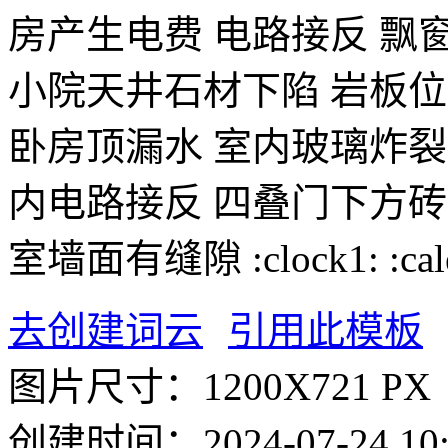
房产生电费
电路接反
飘
小院天井石材下陷
岩板位
卧房顶漏水
室内玻璃炸裂
内电路接反
四叠门下方砖
室墙面有缝隙
:clock1:
:ca
去创建词云
引用此模板
图片尺寸：
1200X721 PX
创建时间：
2024-07-24 10