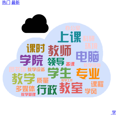
热门
最新
学