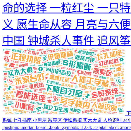
命的选择 一粒红尘 一只
义 愿生命从容 月亮与六
中国 钟城杀人事件 追风
下
系统 七孔插座 小黑屋 敞亮区 伊姆斯椅 实木大桌 人脸识别 24小时监
:pushpin: :mortar_board: :book: :symbols: :1234: :capital_abcd: :mort