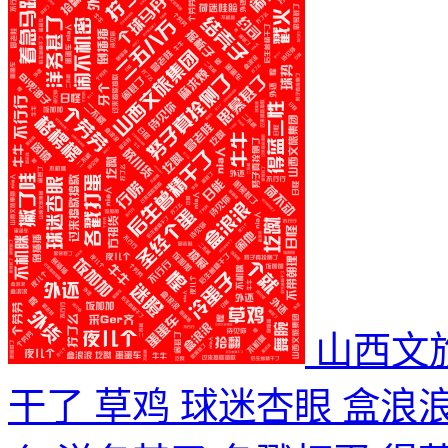
山西文
干了 草鸡 球迷杏眼 盒浪