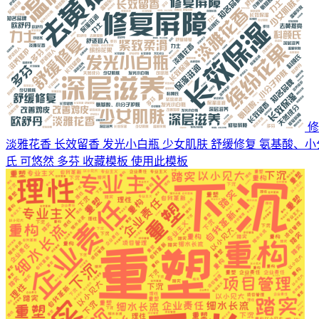
修
淡雅花香 长效留香 发光小白瓶 少女肌肤 舒缓修复 氨基酸、小
氏 可悠然 多芬
收藏模板
使用此模板