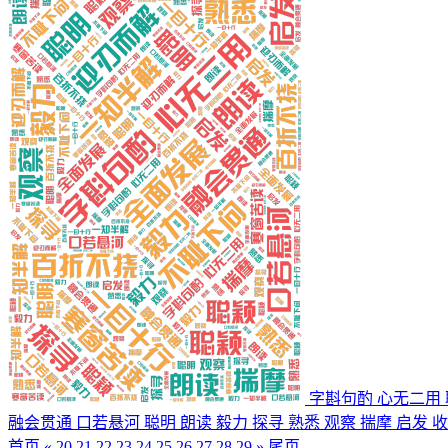
字斟句酌 心无二用 
融会贯通 口若悬河 聪明 朗读 毅力 探寻 熟悉 观察 揣摩 启发
收
首页
«
20
21
22
23
24
25
26
27
28
29
»
尾页