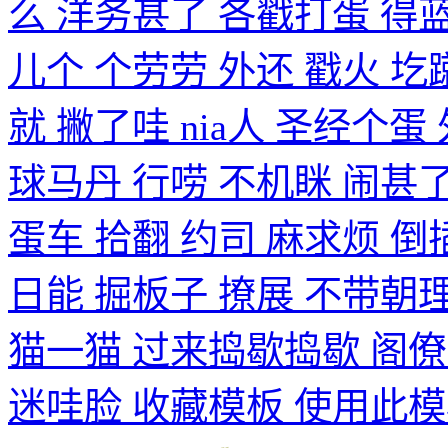
么 洋务甚了 各戳打蛋 得
儿个 个劳劳 外还 戳火 圪
就 撇了哇 nia人 圣经个蛋
球马丹 行唠 不机眯 闹甚了
蛋车 拾翻 约司 麻求烦 倒
日能 掘板子 撩展 不带朝理
猫一猫 过来捣歇捣歇 阁僚 
迷哇脸
收藏模板
使用此模