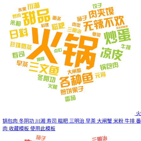
火
锅包肉 冬阴功 川湘 寿司 糍粑 三明治 早茶 大闸蟹 米粉 牛排 番
肉
收藏模板
使用此模板