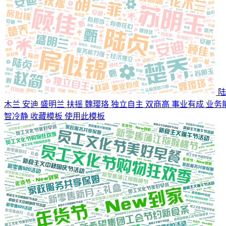
陆
木兰 安迪 盛明兰 扶摇 魏璎珞 独立自主 双商高 事业有成 业
智冷静
收藏模板
使用此模板