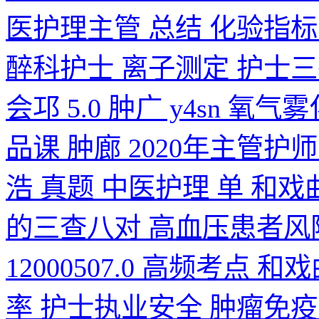
医护理主管 总结 化验指标
醉科护士 离子测定 护士三
会邛 5.0 肿广 y4sn 氧
品课 肿廊 2020年主管护
浩 真题 中医护理 单 和戏
的三查八对 高血压患者风
12000507.0 高频考点
率 护士执业安全 肿瘤免