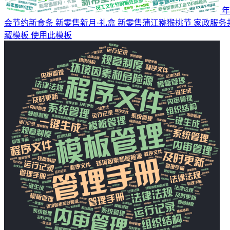
年
会节约新食条 新零售新月·礼盒 新零售蒲江猕猴桃节 家政服务
藏模板
使用此模板