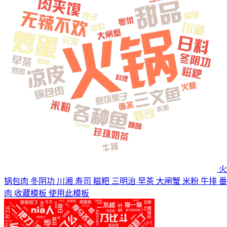
火
锅包肉 冬阴功 川湘 寿司 糍粑 三明治 早茶 大闸蟹 米粉 牛排 番
肉
收藏模板
使用此模板