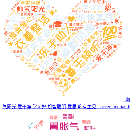
幽
气阳光 爱干净 学习好 机智聪明 爱思考 有主见 :soccer: :mortar_board: :cla