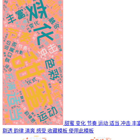
甜蜜 变化 节奏 运动 适当 冲击 丰
剔透 韵律 清爽 感受
收藏模板
使用此模板