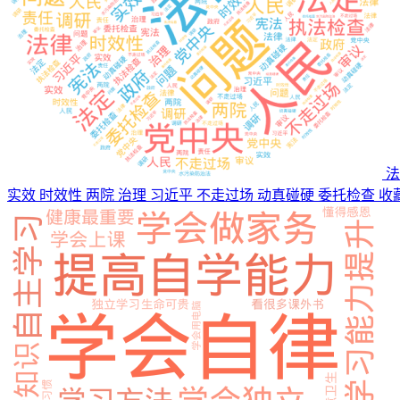
法
实效 时效性 两院 治理 习近平 不走过场 动真碰硬 委托检查
收