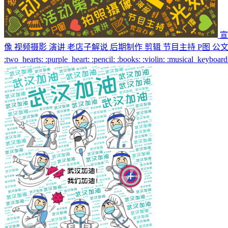
宣
像 视频摄影 演讲 老店子解说 后期制作 剪辑 节目主持 P图 公文写作 广播 
:two_hearts: :purple_heart: :pencil: :books: :violin: :musical_keyboard