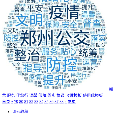
郑
营 服务 伴您行 温馨 保障 落实 协调
收藏模板
使用此模板
首页
«
79
80
81
82
83
84
85
86
87
88
»
尾页
词云教程