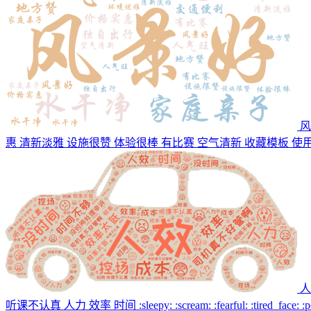
风
惠 清新淡雅 设施很赞 体验很棒 有比赛 空气清新
收藏模板
使
人
听课不认真 人力 效率 时间 :sleepy: :scream: :fearful: :tired_face: :perse