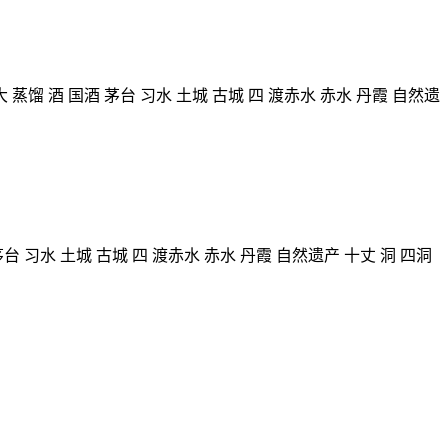
大
蒸馏
酒
国酒
茅台
习水
土城
古城
四
渡赤水
赤水
丹霞
自然遗
茅台
习水
土城
古城
四
渡赤水
赤水
丹霞
自然遗产
十丈
洞
四洞