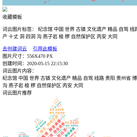
收藏模板
词云图片标签：
纪念馆
中国
世界
古镇
文化遗产
精品
自驾
线
产
十丈
洞
四洞
沟
燕子岩
梭
椤
自然保护区
丙安
大同
去创建词云
引用此模板
图片尺寸：
556X470 PX
创建时间：
2020-05-15 22:15:30
词云图片内容：
纪念馆
中国
世界
古镇
文化遗产
精品
自驾
线路
贵阳
贵州省
博
沟
燕子岩
梭
椤
自然保护区
丙安
大同
词云图片推荐