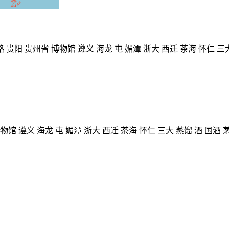
路
贵阳
贵州省
博物馆
遵义
海龙
屯
媚潭
浙大
西迁
茶海
怀仁
三
物馆
遵义
海龙
屯
媚潭
浙大
西迁
茶海
怀仁
三大
蒸馏
酒
国酒