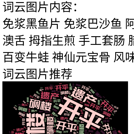
词云图片内容：
免浆黑鱼片
免浆巴沙鱼
澳舌
拇指生煎
手工套肠
百变牛蛙
神仙元宝骨
风
词云图片推荐