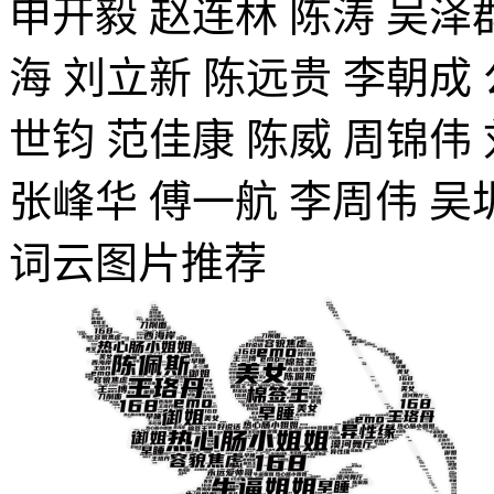
申开毅
赵连林
陈涛
吴泽
海
刘立新
陈远贵
李朝成
世钧
范佳康
陈威
周锦伟
张峰华
傅一航
李周伟
吴
词云图片推荐