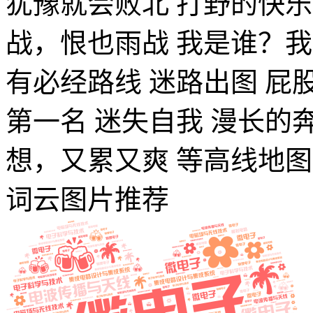
犹豫就会败北
打野的快乐
战，恨也雨战
我是谁？我
有必经路线
迷路出图
屁
第一名
迷失自我
漫长的
想，又累又爽
等高线地图
词云图片推荐